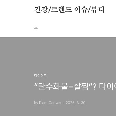
본문 바로가기
건강/트렌드 이슈/뷰티
홈
다이어트
“탄수화물=살찜”? 다이
by PianoCanvas
2025. 8. 30.