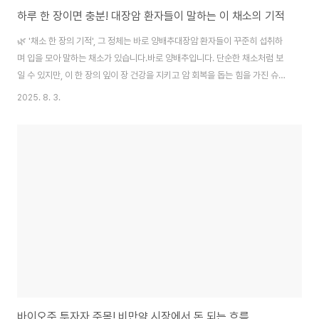
하루 한 장이면 충분! 대장암 환자들이 말하는 이 채소의 기적
🌿 '채소 한 장의 기적', 그 정체는 바로 양배추대장암 환자들이 꾸준히 섭취하
며 입을 모아 말하는 채소가 있습니다.바로 양배추입니다. 단순한 채소처럼 보
일 수 있지만, 이 한 장의 잎이 장 건강을 지키고 암 회복을 돕는 힘을 가진 슈퍼
푸드로 재조명되고 있습니다.실제로 많은 생존자들이 말하는 “하루 한 장 양배
2025. 8. 3.
추 섭취 습관”은 그들의 회복 과정에서 중요한 역할을 해왔습니다.🧪 양배추에
숨겨진 항암 성분글루코시놀레이트 – 암세포 성장 억제 물질양배추는 **글루
코시놀레이트(Glucosinolate)**라는 물질을 풍부하게 함유하고 있습니다.
이 성분은 체내에서 **설포라판(Sulforaphane)**으로 전환되며, 암세포의
성장을 차단하고 세포 재생을 촉진합니다.섬유질 – 장 건강의 핵심양배추의 풍
부한 불..
바이오주 투자자 주목! 비만약 시장에서 돈 되는 흐름