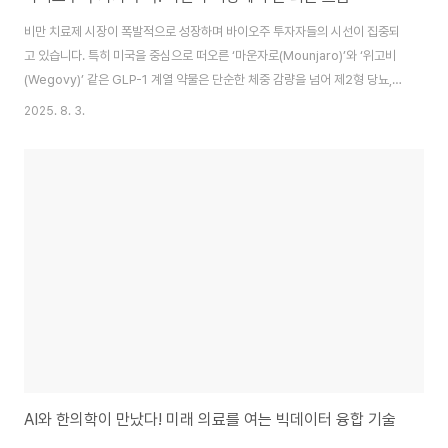
비만 치료제 시장이 폭발적으로 성장하며 바이오주 투자자들의 시선이 집중되
고 있습니다. 특히 미국을 중심으로 떠오른 ‘마운자로(Mounjaro)’와 ‘위고비
(Wegovy)’ 같은 GLP-1 계열 약물은 단순한 체중 감량을 넘어 제2형 당뇨,
대사질환 치료 효과까지 입증되며 판도를 바꾸고 있습니다.이러한 변화는 국내
2025. 8. 3.
시장에도 큰 파장을 일으키고 있으며, 바이오 및 제약 관련 주식의 방향성에도
중요한 영향을 미치고 있습니다.비만 치료제, 왜 주목받는가?글로벌 헬스 트렌
드 변화비만은 단순한 외모 문제가 아니라 당뇨, 고혈압, 심혈관질환 등 각종 만
성질환의 원인이 됩니다. WHO는 이미 전 세계 인구의 39%가 과체중이며,
13%는 비만이라고 경고했죠. 이에 따라 체중 감량은 이제 ‘미용 목적’을 넘어
‘건강 관..
AI와 한의학이 만났다! 미래 의료를 여는 빅데이터 융합 기술