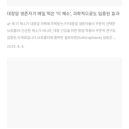
대장암 생존자가 매일 먹은 '이 채소', 과학적으로도 입증된 효과
🌿 왜 이 채소가 대장암 극복에 주목받는가?대장암 생존자들이 꾸준히 선택한
브로콜리! 단순한 채소가 아니라, 대장 건강을 위한 항암 작용이 꾸준히 연구로
검증된 식재료입니다.브로콜리에 풍부한 설포라판(Sulforaphane) 성분은 장
속 세포가 손상되지 않도록 보호해주며, 섬유질은 장운동을 촉진해 유해물질이
2025. 8. 4.
장에 머무는 시간을 줄여줍니다. 이러한 과학적 근거가 함께 뒷받침되면서, 대
장암 환자뿐 아니라 예방을 위한 일반인에게도 주목되는 식품이죠.🍴 실천하
기 쉬운 하루 한 장 브로콜리 섭취법브로콜리 선택과 보관법싱싱한 브로콜리는
짙은 녹색 꽃봉오리가 꽉 차 있고, 줄기는 단단해야 합니다.냉장 보관 시 습기를
제거하고 밀폐 용기에 넣으면 최대 1주일은 신선도 유지가 가능합니다.균형 있
는 식단에 적용하는 ..